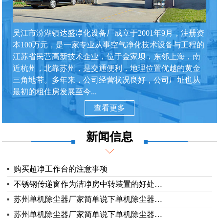
吴江市汾湖镇达盛净化设备厂成立于2001年9月，注册资
本100万元，是一家专业从事空气净化技术设备与工程的
江苏省民营高新技术企业，位于金家坝，东邻上海，南
近杭州，北靠苏州，是交通便利，地理位置优越的黄金
三角地带。多年来，公司经营状况良好，公司厂址也从
最初的租住房发展至今...
查看更多
新闻信息
▪
购买超净工作台的注意事项
▪
不锈钢传递窗作为洁净房中转装置的好处…
▪
苏州单机除尘器厂家简单说下单机除尘器…
▪
苏州单机除尘器厂家简单说下单机除尘器…