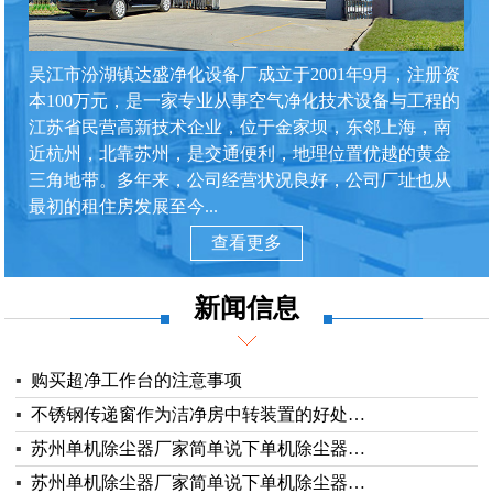
吴江市汾湖镇达盛净化设备厂成立于2001年9月，注册资
本100万元，是一家专业从事空气净化技术设备与工程的
江苏省民营高新技术企业，位于金家坝，东邻上海，南
近杭州，北靠苏州，是交通便利，地理位置优越的黄金
三角地带。多年来，公司经营状况良好，公司厂址也从
最初的租住房发展至今...
查看更多
新闻信息
▪
购买超净工作台的注意事项
▪
不锈钢传递窗作为洁净房中转装置的好处…
▪
苏州单机除尘器厂家简单说下单机除尘器…
▪
苏州单机除尘器厂家简单说下单机除尘器…