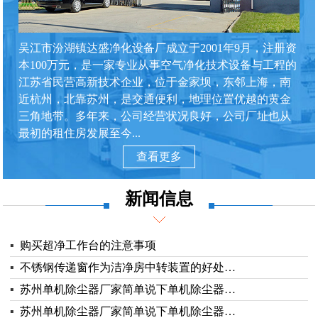
吴江市汾湖镇达盛净化设备厂成立于2001年9月，注册资
本100万元，是一家专业从事空气净化技术设备与工程的
江苏省民营高新技术企业，位于金家坝，东邻上海，南
近杭州，北靠苏州，是交通便利，地理位置优越的黄金
三角地带。多年来，公司经营状况良好，公司厂址也从
最初的租住房发展至今...
查看更多
新闻信息
▪
购买超净工作台的注意事项
▪
不锈钢传递窗作为洁净房中转装置的好处…
▪
苏州单机除尘器厂家简单说下单机除尘器…
▪
苏州单机除尘器厂家简单说下单机除尘器…