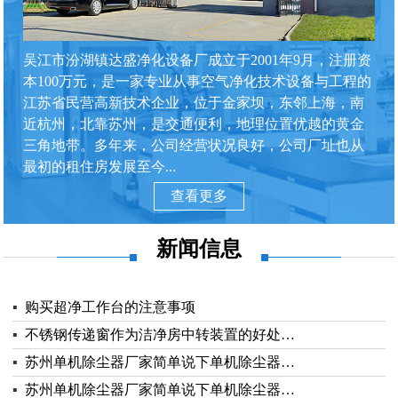
吴江市汾湖镇达盛净化设备厂成立于2001年9月，注册资
本100万元，是一家专业从事空气净化技术设备与工程的
江苏省民营高新技术企业，位于金家坝，东邻上海，南
近杭州，北靠苏州，是交通便利，地理位置优越的黄金
三角地带。多年来，公司经营状况良好，公司厂址也从
最初的租住房发展至今...
查看更多
新闻信息
▪
购买超净工作台的注意事项
▪
不锈钢传递窗作为洁净房中转装置的好处…
▪
苏州单机除尘器厂家简单说下单机除尘器…
▪
苏州单机除尘器厂家简单说下单机除尘器…