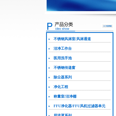
不锈钢风淋室/风淋通道
洁净工作台
医用洗手池
不锈钢传递窗
除尘器系列
净化工程
称量室/洁净棚
FFU净化器/FFU风机过滤器单元
层流罩系列