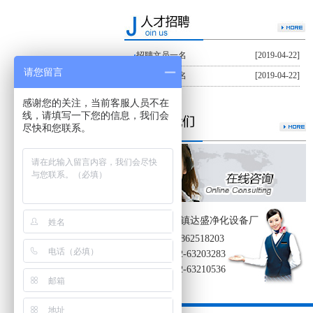
·
招聘文员一名
[2019-04-22]
请您留言
·
招聘文员一名
[2019-04-22]
感谢您的关注，当前客服人员不在
线，请填写一下您的信息，我们会
尽快和您联系。
吴江市汾湖镇达盛净化设备厂
尹桂中：13862518203
电 话：0512-63203283
传 真：0512-63210536